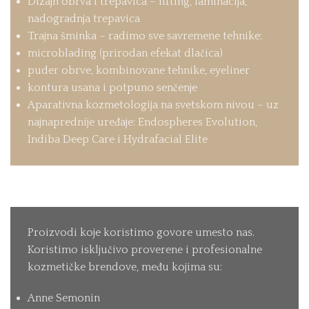
Dizajn obrva i trepavica – lifting, laminacija,
nadogradnja trepavica
Trajna šminka – radimo sve savremene tehnike:
microblading (prirodan efekat dlačica)
puder obrve, kombinovane tehnike, eyeliner
kontura usana i potpuno senčenje
Aparativna kozmetologija na svetskom nivou – uz
najnaprednije uređaje: Endospheres Evolution,
Indiba Deep Care i Hydrafacial Elite
Proizvodi koje koristimo govore umesto nas.
Koristimo isključivo proverene i profesionalne
kozmetičke brendove, među kojima su:
Anne Semonin