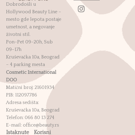
Dobrodošli u
Hollywood Beauty Line –
mesto gde lepota postaje
umetnost, a negovanje
životni stil.
Pon–Pet 09–20h, Sub
09–17h
Kruševačka 10a, Beograd
– 4 parking mesta
Cosmetic International
DOO
Matični broj: 21601934
PIB: 112097786
Adresa sedišta:
Kruševačka 10a, Beograd
Telefon: 066 80 13 274
E-mail: office@beauty.rs
Istaknute
Korisni