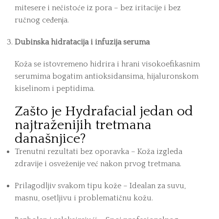
mitesere i nečistoće iz pora – bez iritacije i bez
ručnog ceđenja.
Dubinska hidratacija i infuzija seruma
Koža se istovremeno hidrira i hrani visokoefikasnim
serumima bogatim antioksidansima, hijaluronskom
kiselinom i peptidima.
Zašto je Hydrafacial jedan od
najtraženijih tretmana
današnjice?
Trenutni rezultati bez oporavka – Koža izgleda
zdravije i osveženije već nakon prvog tretmana.
Prilagodljiv svakom tipu kože – Idealan za suvu,
masnu, osetljivu i problematičnu kožu.