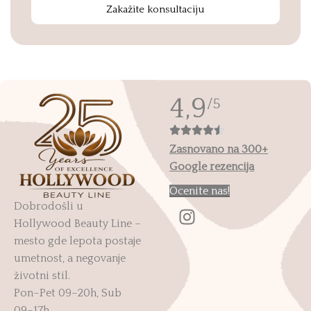
Zakažite konsultaciju
4,9
/5
Zasnovano na 300+
Google rezencija
Ocenite nas!
Dobrodošli u
Hollywood Beauty Line –
mesto gde lepota postaje
umetnost, a negovanje
životni stil.
Pon–Pet 09–20h, Sub
09–17h