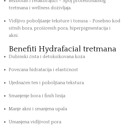
Bezbolan i relaksirajući – Spoj profesionalnog
tretmana i wellness doživljaja.
Vidljivo poboljšanje teksture i tonusa – Posebno kod
sitnih bora, proširenih pora, hiperpigmentacija i
akni.
Benefiti Hydrafacial tretmana
Dubinski čista i detoksikovana koža
Povećana hidratacija i elastičnost
Ujednačen ten i poboljšana tekstura
Smanjenje bora i finih linija
Manje akni i smanjena upala
Umanjena vidljivost pora