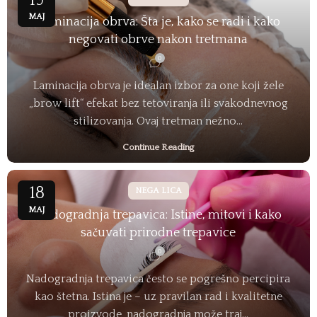
19
MAJ
Laminacija obrva: Šta je, kako se radi i kako
negovati obrve nakon tretmana
0
Laminacija obrva je idealan izbor za one koji žele
„brow lift“ efekat bez tetoviranja ili svakodnevnog
stilizovanja. Ovaj tretman nežno...
Continue Reading
18
NEGA LICA
MAJ
Nadogradnja trepavica: Istine, mitovi i kako
sačuvati prirodne trepavice
0
Nadogradnja trepavica često se pogrešno percipira
kao štetna. Istina je – uz pravilan rad i kvalitetne
proizvode, nadogradnja može traj...