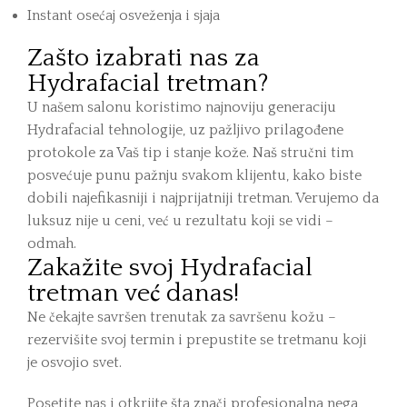
Instant osećaj osveženja i sjaja
Zašto izabrati nas za
Hydrafacial tretman?
U našem salonu koristimo najnoviju generaciju
Hydrafacial tehnologije, uz pažljivo prilagođene
protokole za Vaš tip i stanje kože. Naš stručni tim
posvećuje punu pažnju svakom klijentu, kako biste
dobili najefikasniji i najprijatniji tretman. Verujemo da
luksuz nije u ceni, već u rezultatu koji se vidi –
odmah.
Zakažite svoj Hydrafacial
tretman već danas!
Ne čekajte savršen trenutak za savršenu kožu –
rezervišite svoj termin i prepustite se tretmanu koji
je osvojio svet.
Posetite nas i otkrijte šta znači profesionalna nega