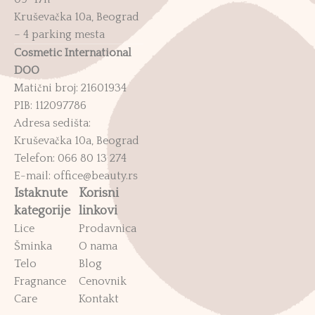
Kruševačka 10a, Beograd
– 4 parking mesta
Cosmetic International
DOO
Matični broj: 21601934
PIB: 112097786
Adresa sedišta:
Kruševačka 10a, Beograd
Telefon: 066 80 13 274
E-mail: office@beauty.rs
Istaknute
Korisni
kategorije
linkovi
Lice
Prodavnica
Šminka
O nama
Telo
Blog
Fragnance
Cenovnik
Care
Kontakt