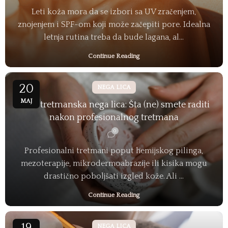
Leti koža mora da se izbori sa UV zračenjem,
znojenjem i SPF-om koji može začepiti pore. Idealna
letnja rutina treba da bude lagana, al...
Continue Reading
20
NEGA LICA
MAJ
Post-tretmanska nega lica: Šta (ne) smete raditi
nakon profesionalnog tretmana
0
Profesionalni tretmani poput hemijskog pilinga,
mezoterapije, mikrodermoabrazije ili kisika mogu
drastično poboljšati izgled kože. Ali ...
Continue Reading
NEGA LICA