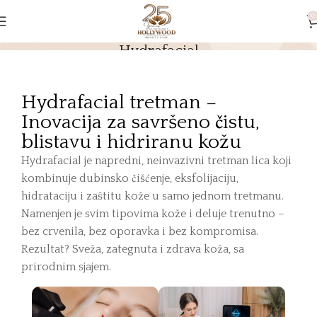
0
Hydrafacial
Početna
Hydrafacial
Hydrafacial tretman –
Inovacija za savršeno čistu,
blistavu i hidriranu kožu
Hydrafacial je napredni, neinvazivni tretman lica koji
kombinuje dubinsko čišćenje, eksfolijaciju,
hidrataciju i zaštitu kože u samo jednom tretmanu.
Namenjen je svim tipovima kože i deluje trenutno –
bez crvenila, bez oporavka i bez kompromisa.
Rezultat? Sveža, zategnuta i zdrava koža, sa
prirodnim sjajem.