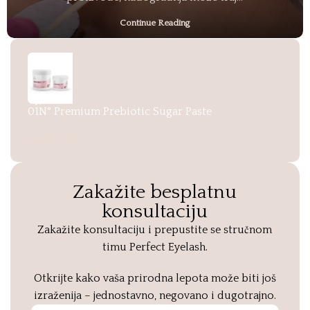
Continue Reading
01N° Premium Prebiotic Sugar Paste
02N
4.990
RSD
4.9
Zakažite besplatnu
konsultaciju
Zakažite konsultaciju i prepustite se stručnom
timu Perfect Eyelash.
Otkrijte kako vaša prirodna lepota može biti još
izraženija – jednostavno, negovano i dugotrajno.