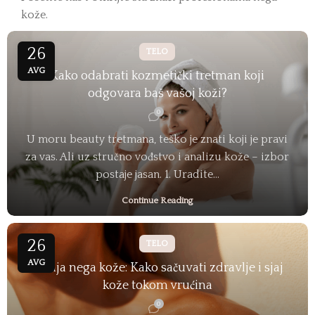
kože.
26
TELO
AVG
Kako odabrati kozmetički tretman koji
odgovara baš vašoj koži?
0
U moru beauty tretmana, teško je znati koji je pravi
za vas. Ali uz stručno vođstvo i analizu kože – izbor
postaje jasan. 1. Uradite...
Continue Reading
26
TELO
AVG
Letnja nega kože: Kako sačuvati zdravlje i sjaj
kože tokom vrućina
0