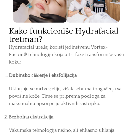
Kako funkcioniše Hydrafacial
tretman?
Hydrafacial uređaj koristi jedinstvenu Vortex-
Fusion® tehnologiju koja u tri faze transformiše vašu
kožu:
Dubinsko čišćenje i eksfolijacija
Uklanjaju se mrtve ćelije, višak sebuma i zagađenja sa
površine kože. Time se priprema podloga za
maksimalnu apsorpciju aktivnih sastojaka.
Bezbolna ekstrakcija
Vakumska tehnologija nežno, ali efikasno uklanja