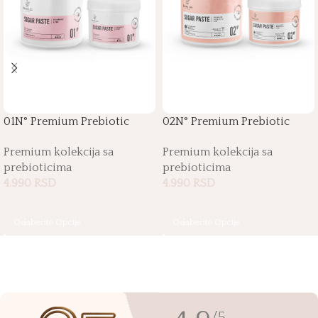
01N° Premium Prebiotic
02N° Premium Prebiotic
Sugar Paste
Sugar Paste
Premium kolekcija sa
Premium kolekcija sa
prebioticima
prebioticima
4.990
RSD
4.990
RSD
Odaberite Opcije
Odaberite Opcije
/5