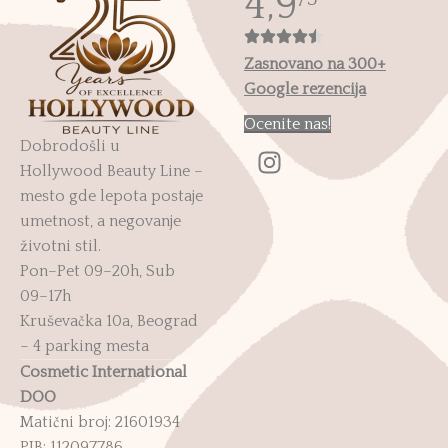
4,9
Zasnovano na 300+
Google rezencija
Ocenite nas!
Dobrodošli u
Hollywood Beauty Line –
mesto gde lepota postaje
umetnost, a negovanje
životni stil.
Pon–Pet 09–20h, Sub
09–17h
Kruševačka 10a, Beograd
– 4 parking mesta
Cosmetic International
DOO
Matični broj: 21601934
PIB: 112097786