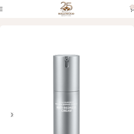
0
Početna
LICE
Kreme