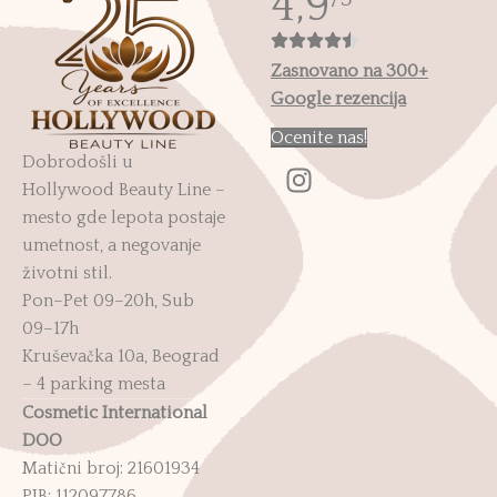
4,9
Zasnovano na 300+
Google rezencija
Ocenite nas!
Dobrodošli u
Hollywood Beauty Line –
mesto gde lepota postaje
umetnost, a negovanje
životni stil.
Pon–Pet 09–20h, Sub
09–17h
Kruševačka 10a, Beograd
– 4 parking mesta
Cosmetic International
DOO
Matični broj: 21601934
PIB: 112097786