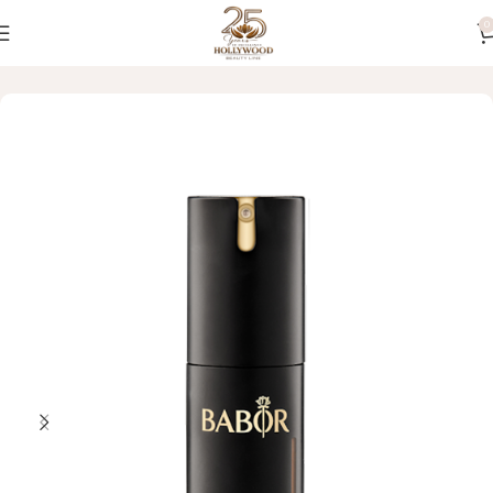
0
Početna
LICE
Šminka