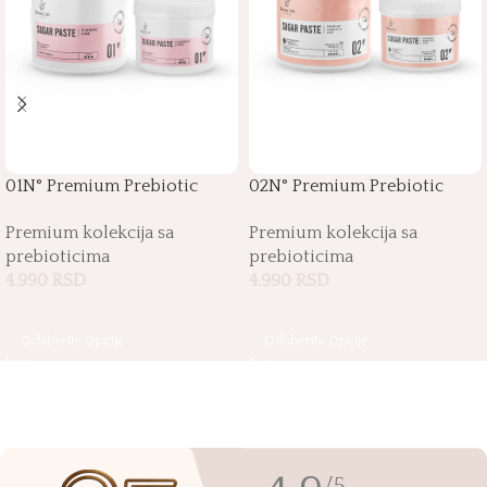
01N° Premium Prebiotic
02N° Premium Prebiotic
Sugar Paste
Sugar Paste
Premium kolekcija sa
Premium kolekcija sa
prebioticima
prebioticima
4.990
RSD
4.990
RSD
Odaberite Opcije
Odaberite Opcije
/5