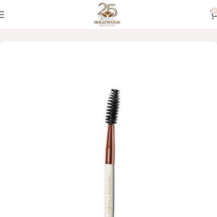
0
Početna
OBRVE I TREPAVICE