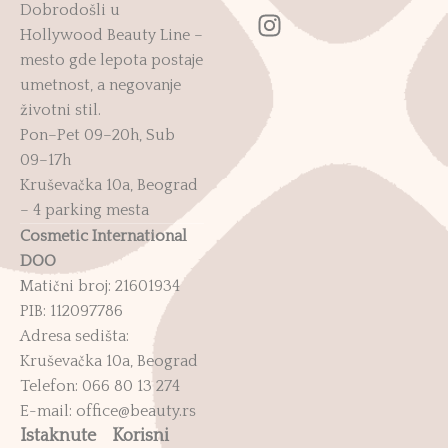
Dobrodošli u
Hollywood Beauty Line –
mesto gde lepota postaje
umetnost, a negovanje
životni stil.
Pon–Pet 09–20h, Sub
09–17h
Kruševačka 10a, Beograd
– 4 parking mesta
Cosmetic International
DOO
Matični broj: 21601934
PIB: 112097786
Adresa sedišta:
Kruševačka 10a, Beograd
Telefon: 066 80 13 274
E-mail: office@beauty.rs
Istaknute
Korisni