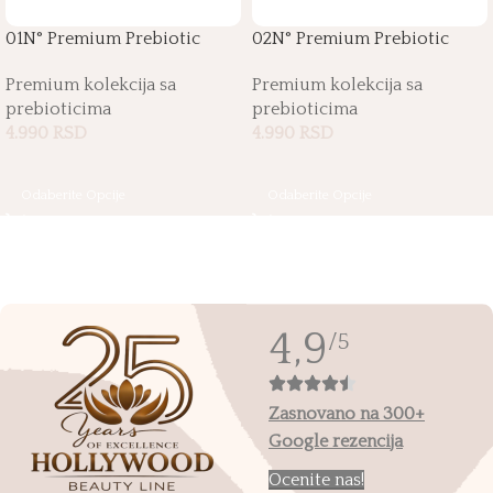
01N° Premium Prebiotic
02N° Premium Prebiotic
Sugar Paste
Sugar Paste
Premium kolekcija sa
Premium kolekcija sa
prebioticima
prebioticima
4.990
RSD
4.990
RSD
Odaberite Opcije
Odaberite Opcije
4,9
/5
Zasnovano na 300+
Google rezencija
Ocenite nas!