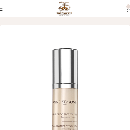
0
Početna
LICE
Kreme