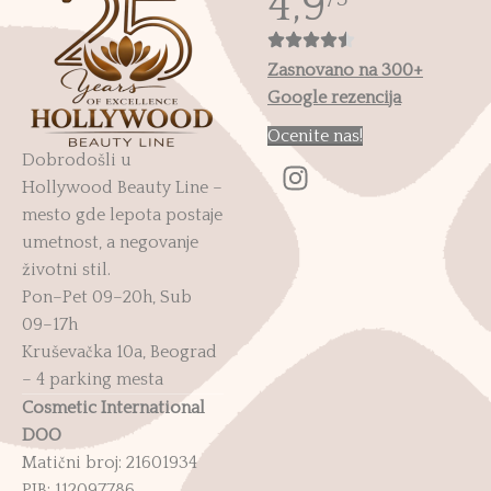
4,9
Zasnovano na 300+
Google rezencija
Ocenite nas!
Dobrodošli u
Hollywood Beauty Line –
mesto gde lepota postaje
umetnost, a negovanje
životni stil.
Pon–Pet 09–20h, Sub
09–17h
Kruševačka 10a, Beograd
– 4 parking mesta
Cosmetic International
DOO
Matični broj: 21601934
PIB: 112097786