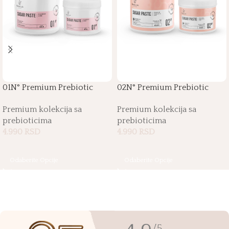
01N° Premium Prebiotic
02N° Premium Prebiotic
Sugar Paste
Sugar Paste
Premium kolekcija sa
Premium kolekcija sa
prebioticima
prebioticima
4.990
RSD
4.990
RSD
Odaberite Opcije
Odaberite Opcije
/5