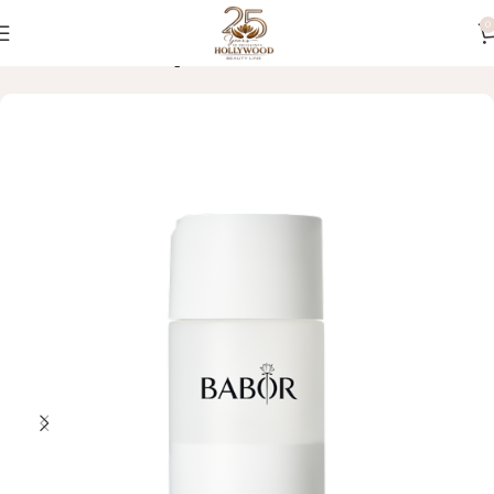
0
Početna
LICE
Čistači, pilizi i tonici