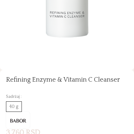
Refining Enzyme & Vitamin C Cleanser
Sadržaj :
40 g
3.760
RSD