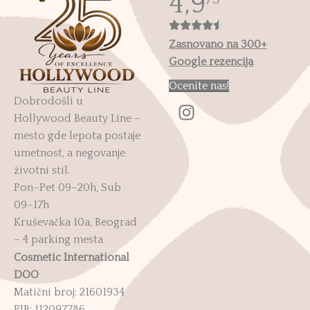
4,9
Zasnovano na 300+
Google rezencija
Ocenite nas!
Dobrodošli u
Hollywood Beauty Line –
mesto gde lepota postaje
umetnost, a negovanje
životni stil.
Pon–Pet 09–20h, Sub
09–17h
Kruševačka 10a, Beograd
– 4 parking mesta
Cosmetic International
DOO
Matični broj: 21601934
PIB: 112097786