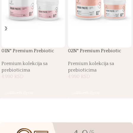
01N° Premium Prebiotic
02N° Premium Prebiotic
Sugar Paste
Sugar Paste
Premium kolekcija sa
Premium kolekcija sa
prebioticima
prebioticima
4.990
RSD
4.990
RSD
Odaberite Opcije
Odaberite Opcije
/5