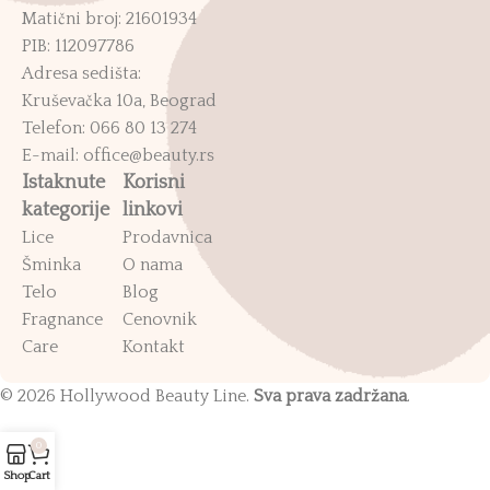
Matični broj: 21601934
PIB: 112097786
Adresa sedišta:
Kruševačka 10a, Beograd
Telefon: 066 80 13 274
E-mail: office@beauty.rs
Istaknute
Korisni
kategorije
linkovi
Lice
Prodavnica
Šminka
O nama
Telo
Blog
Fragnance
Cenovnik
Care
Kontakt
© 2026 Hollywood Beauty Line.
Sva prava zadržana
.
0
Shop
Cart