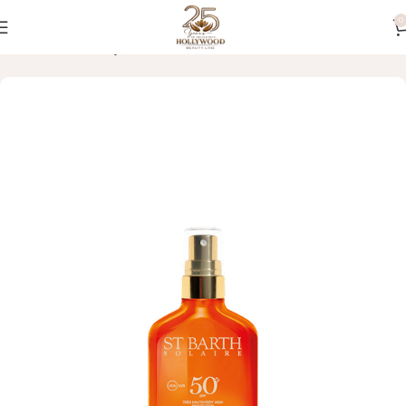
0
Početna
TELO
Ulja