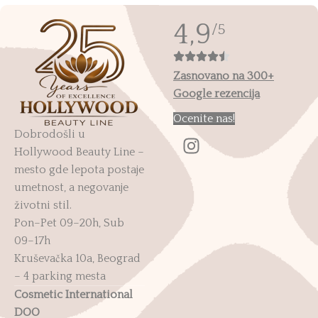
4,9
/5
Zasnovano na 300+
Google rezencija
Ocenite nas!
Dobrodošli u
Hollywood Beauty Line –
mesto gde lepota postaje
umetnost, a negovanje
životni stil.
Pon–Pet 09–20h, Sub
09–17h
Kruševačka 10a, Beograd
– 4 parking mesta
Cosmetic International
DOO