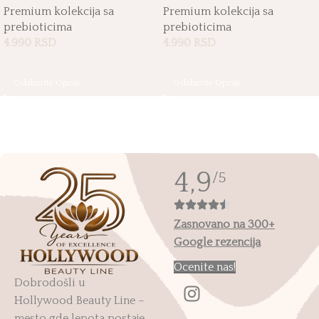
Premium kolekcija sa
Premium kolekcija sa
prebioticima
prebioticima
4.990
RSD
4.990
RSD
Odaberite Opcije
Odaberite Opcije
4,9
/5
Zasnovano na 300+
Google rezencija
Ocenite nas!
Dobrodošli u
Hollywood Beauty Line –
mesto gde lepota postaje