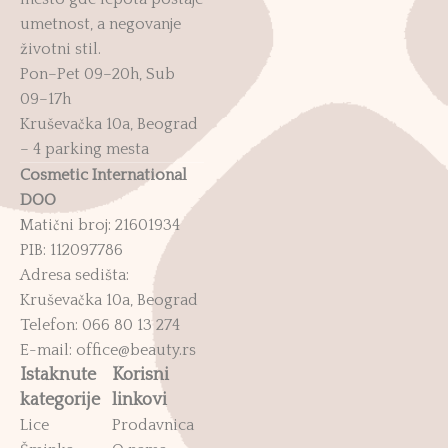
umetnost, a negovanje
životni stil.
Pon–Pet 09–20h, Sub
09–17h
Kruševačka 10a, Beograd
– 4 parking mesta
Cosmetic International
DOO
Matični broj: 21601934
PIB: 112097786
Adresa sedišta:
Kruševačka 10a, Beograd
Telefon: 066 80 13 274
E-mail: office@beauty.rs
Istaknute
Korisni
kategorije
linkovi
Lice
Prodavnica