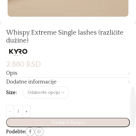
Whispy Extreme Single lashes (različite
dužine)
2.880
RSD
Opis
Dodatne informacije
Size
Dodaj U Korpu
Podelite: