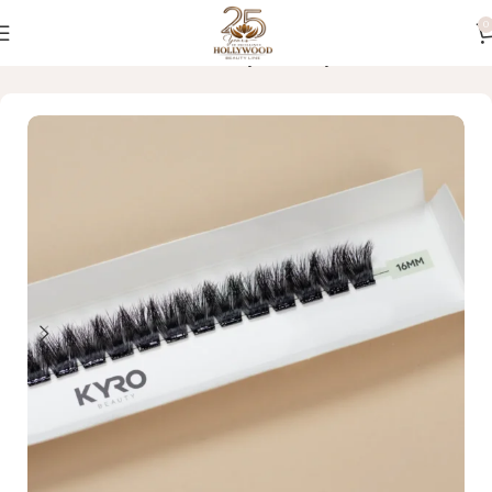
0
Početna
OBRVE I TREPAVICE
Kyro Beauty