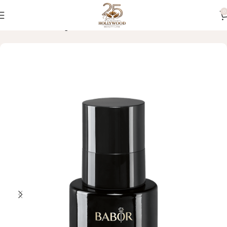
0
Početna
LICE
Ampule i serumi