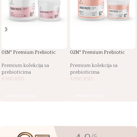
01N° Premium Prebiotic
02N° Premium Prebiotic
Sugar Paste
Sugar Paste
Premium kolekcija sa
Premium kolekcija sa
prebioticima
prebioticima
4.990
RSD
4.990
RSD
Odaberite Opcije
Odaberite Opcije
/5