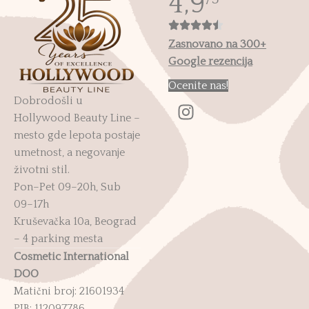
4,9
Zasnovano na 300+
Google rezencija
Ocenite nas!
Dobrodošli u
Hollywood Beauty Line –
mesto gde lepota postaje
umetnost, a negovanje
životni stil.
Pon–Pet 09–20h, Sub
09–17h
Kruševačka 10a, Beograd
– 4 parking mesta
Cosmetic International
DOO
Matični broj: 21601934
PIB: 112097786